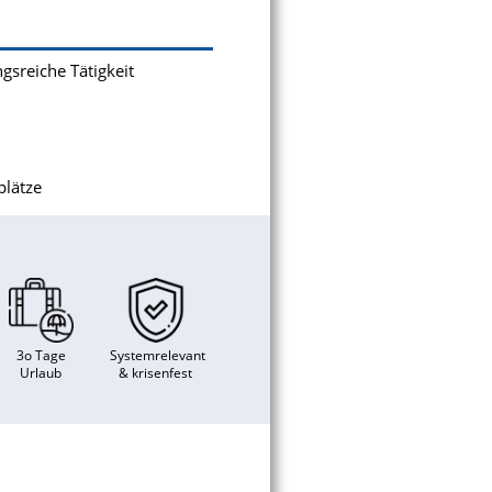
gsreiche Tätigkeit
plätze
3o Tage
Systemrelevant
Urlaub
& krisenfest