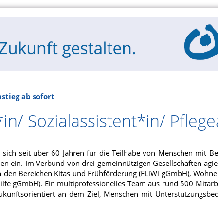
stieg ab sofort
in/ Sozialassistent*in/ Pflege
t sich seit über 60 Jahren für die Teilhabe von Menschen mit Be
nen ein. Im Verbund von drei gemeinnützigen Gesellschaften agier
n den Bereichen Kitas und Frühförderung (FLiWi gGmbH), Wohn
lfe gGmbH). Ein multiprofessionelles Team aus rund 500 Mitarbe
unftsorientiert an dem Ziel, Menschen mit Unterstützungsbeda